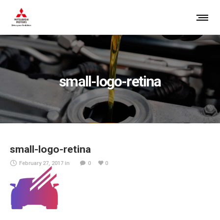
small-logo-retina
small-logo-retina
February 27, 2017
in
0
0