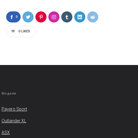
0
0
LIKES
Модели
Payero Sport
Outlander XL
ASX